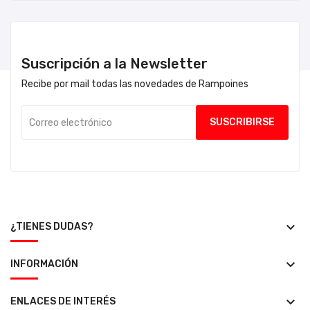
Suscripción a la Newsletter
Recibe por mail todas las novedades de Rampoines
keyboard_arrow_down
¿TIENES DUDAS?
keyboard_arrow_down
INFORMACIÓN
keyboard_arrow_down
ENLACES DE INTERÉS