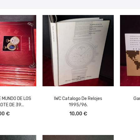
E MUNDO DE LOS
IWC Catalogo De Relojes
Gar
OTE DE 39...
1995/96.
L CARRITO
AÑADIR AL CARRITO
A
00 €
10,00 €