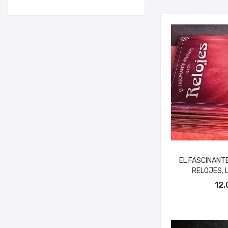
EL FASCINANT
RELOJES, L
AÑADIR A
12,