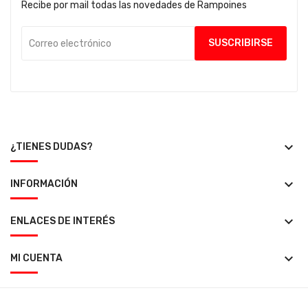
Recibe por mail todas las novedades de Rampoines
keyboard_arrow_down
¿TIENES DUDAS?
keyboard_arrow_down
INFORMACIÓN
keyboard_arrow_down
ENLACES DE INTERÉS
keyboard_arrow_down
MI CUENTA