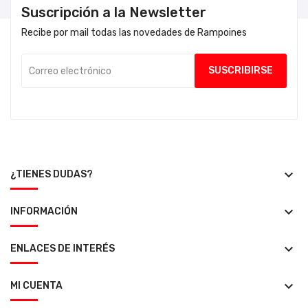
Suscripción a la Newsletter
Recibe por mail todas las novedades de Rampoines
keyboard_arrow_down
¿TIENES DUDAS?
keyboard_arrow_down
INFORMACIÓN
keyboard_arrow_down
ENLACES DE INTERÉS
keyboard_arrow_down
MI CUENTA