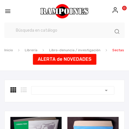
0

Inicio
Librería
Libro-denuncia / investigación
Sectas
ALERTA de NOVEDADES
