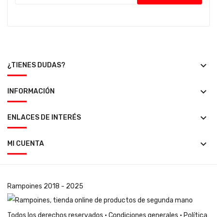
keyboard_arrow_down
¿TIENES DUDAS?
keyboard_arrow_down
INFORMACIÓN
keyboard_arrow_down
ENLACES DE INTERÉS
keyboard_arrow_down
MI CUENTA
Rampoines
2018 - 2025
Todos los derechos reservados ·
Condiciones generales
·
Política