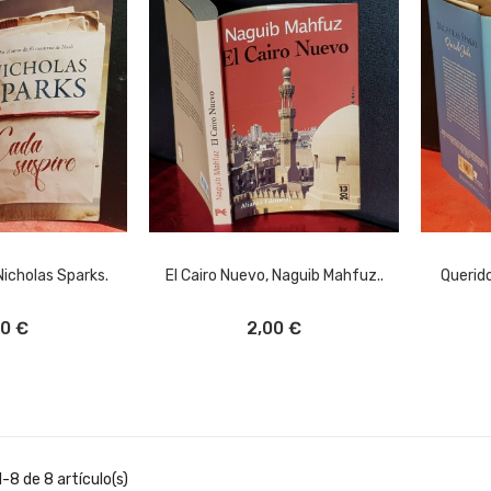
Nicholas Sparks.
El Cairo Nuevo, Naguib Mahfuz..
Querid
L CARRITO
AÑADIR AL CARRITO
A
00 €
2,00 €
-8 de 8 artículo(s)