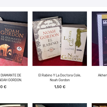
 DIAMANTE DE
El Rabino Y La Doctora Cole,
Akhen
NOAH GORDON.
Noah Gordon
L CARRITO
AÑADIR AL CARRITO
A
00 €
1,50 €