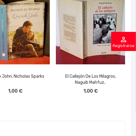
perm_identity
Registrarse
o John, Nicholas Sparks
El Callejón De Los Milagros,
Naguib Mahfuz..
ÑADIR AL CARRITO
AÑADIR AL CARRITO
1,00 €
1,00 €