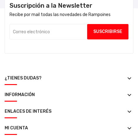
Suscripción a la Newsletter
Recibe por mail todas las novedades de Rampoines
keyboard_arrow_down
¿TIENES DUDAS?
keyboard_arrow_down
INFORMACIÓN
keyboard_arrow_down
ENLACES DE INTERÉS
keyboard_arrow_down
MI CUENTA