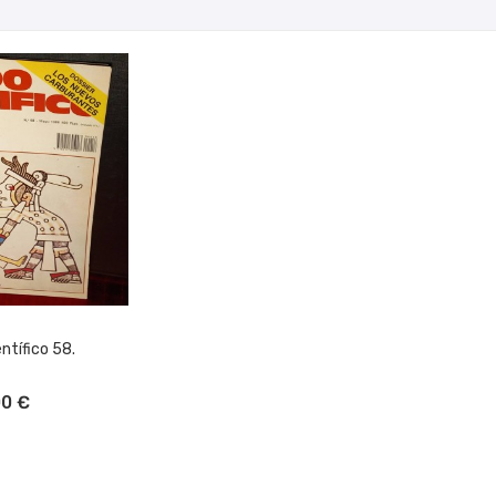
ntífico 58.
L CARRITO
00 €