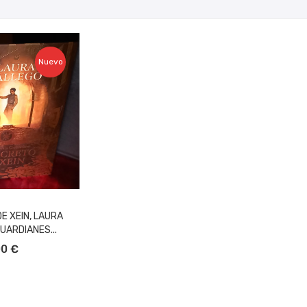
Nuevo
E XEIN, LAURA
UARDIANES...
L CARRITO
00 €