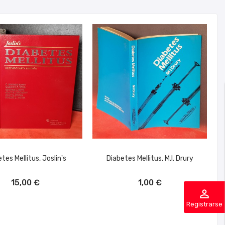
tes Mellitus, Joslin's
Diabetes Mellitus, M.I. Drury
ÑADIR AL CARRITO
AÑADIR AL CARRITO
15,00 €
1,00 €
perm_identity
Registrarse