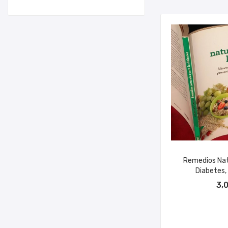
Remedios Nat
Diabetes, 
AÑADIR A
3,