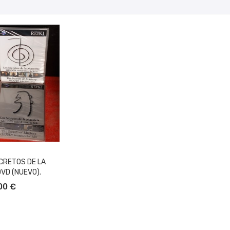
ECRETOS DE LA
VD (NUEVO).
L CARRITO
00 €