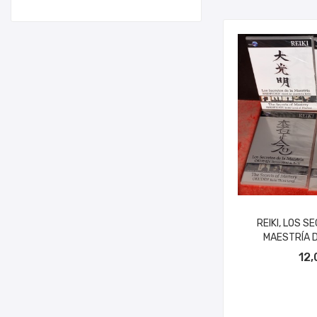
REIKI, LOS S
MAESTRÍA D
AÑADIR A
12,