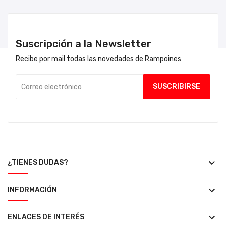
Suscripción a la Newsletter
Recibe por mail todas las novedades de Rampoines
keyboard_arrow_down
¿TIENES DUDAS?
keyboard_arrow_down
INFORMACIÓN
keyboard_arrow_down
ENLACES DE INTERÉS