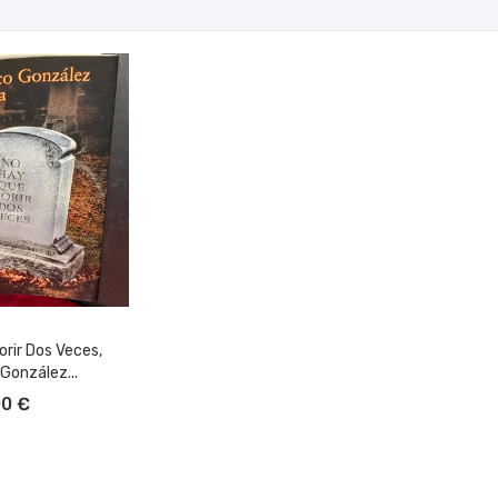
rir Dos Veces,
González...
L CARRITO
00 €