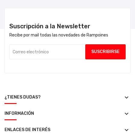
Suscripción a la Newsletter
Recibe por mail todas las novedades de Rampoines
keyboard_arrow_down
¿TIENES DUDAS?
keyboard_arrow_down
INFORMACIÓN
keyboard_arrow_down
ENLACES DE INTERÉS