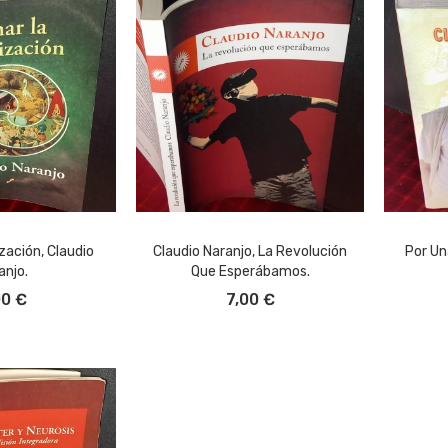
ización, Claudio
Claudio Naranjo, La Revolución
Por Un
anjo.
Que Esperábamos.
L CARRITO
AÑADIR AL CARRITO
A
00 €
7,00 €