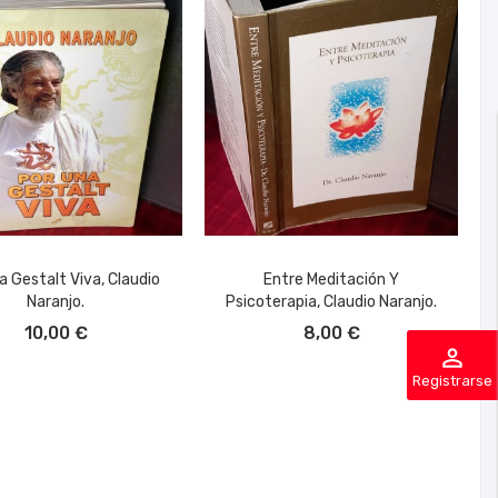
a Gestalt Viva, Claudio
Entre Meditación Y
Naranjo.
Psicoterapia, Claudio Naranjo.
ÑADIR AL CARRITO
AÑADIR AL CARRITO
10,00 €
8,00 €
perm_identity
Registrarse