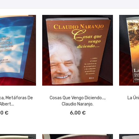
ica, Metáforas De
Cosas Que Vengo Diciendo...,
La Ún
Albert...
Claudio Naranjo.
L CARRITO
AÑADIR AL CARRITO
A
00 €
6,00 €