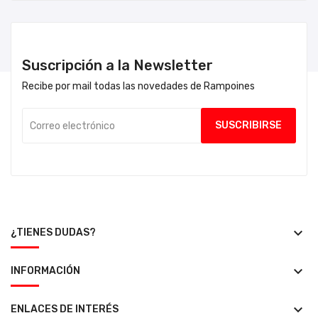
Suscripción a la Newsletter
Recibe por mail todas las novedades de Rampoines
keyboard_arrow_down
¿TIENES DUDAS?
keyboard_arrow_down
INFORMACIÓN
keyboard_arrow_down
ENLACES DE INTERÉS