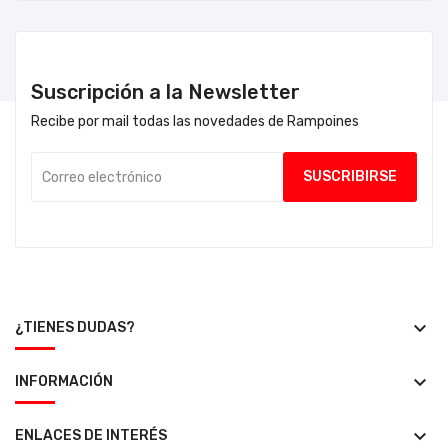
Suscripción a la Newsletter
Recibe por mail todas las novedades de Rampoines
keyboard_arrow_down
¿TIENES DUDAS?
keyboard_arrow_down
INFORMACIÓN
keyboard_arrow_down
ENLACES DE INTERÉS