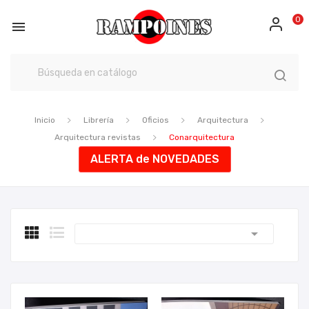
0

Inicio
Librería
Oficios
Arquitectura
Arquitectura revistas
Conarquitectura
ALERTA de NOVEDADES
