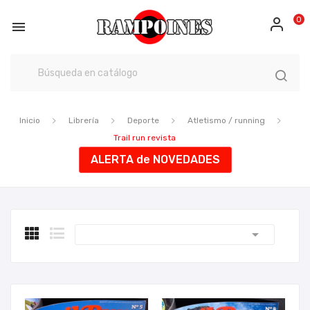
0

Inicio
Librería
Deporte
Atletismo / running
Trail run revista
ALERTA de NOVEDADES
