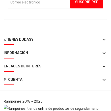
keyboard_arrow_down
¿TIENES DUDAS?
keyboard_arrow_down
INFORMACIÓN
keyboard_arrow_down
ENLACES DE INTERÉS
keyboard_arrow_down
MI CUENTA
Rampoines
2018 - 2025