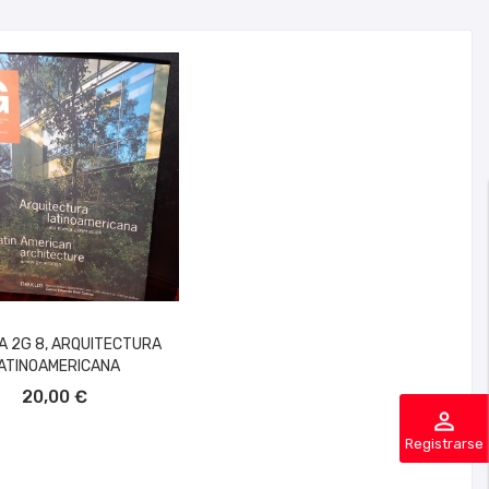
A 2G 8, ARQUITECTURA
ATINOAMERICANA
ÑADIR AL CARRITO
20,00 €
perm_identity
Registrarse