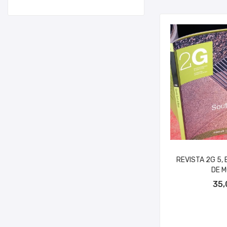
REVISTA 2G 5,
DE 
AÑADIR A
35,