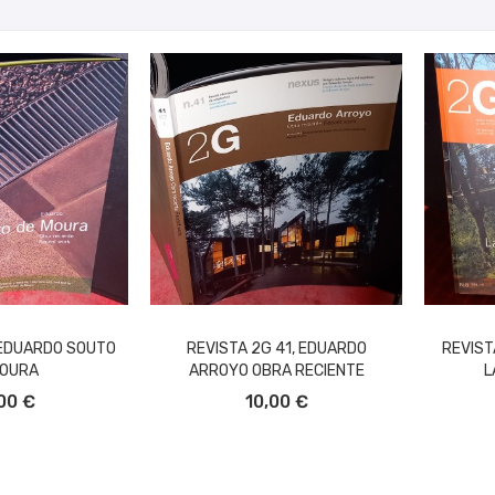
 EDUARDO SOUTO
REVISTA 2G 41, EDUARDO
REVIST
MOURA
ARROYO OBRA RECIENTE
L
L CARRITO
AÑADIR AL CARRITO
A
00 €
10,00 €