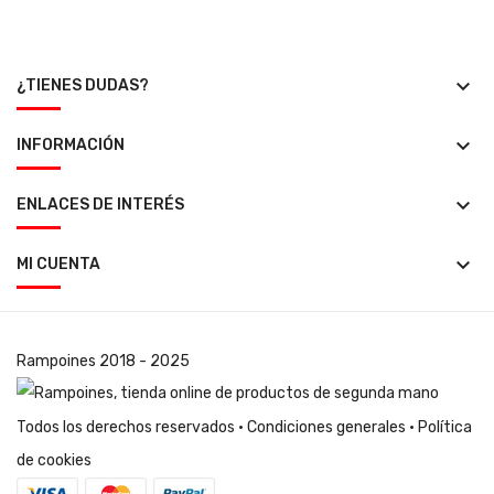
keyboard_arrow_down
¿TIENES DUDAS?
keyboard_arrow_down
INFORMACIÓN
keyboard_arrow_down
ENLACES DE INTERÉS
keyboard_arrow_down
MI CUENTA
Rampoines
2018 - 2025
Todos los derechos reservados ·
Condiciones generales
·
Política
de cookies