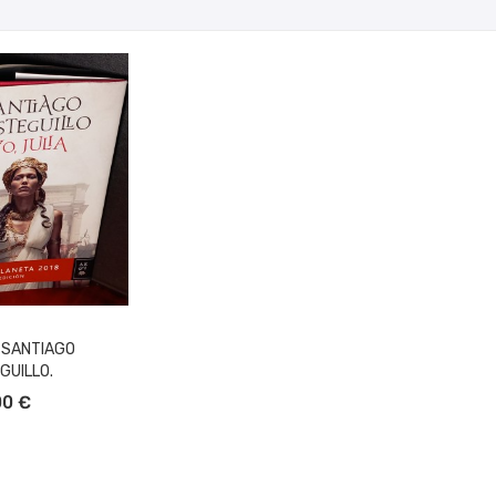
, SANTIAGO
GUILLO.
L CARRITO
00 €