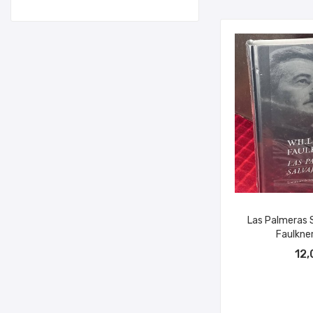
Las Palmeras S
Faulkner
AÑADIR A
12,