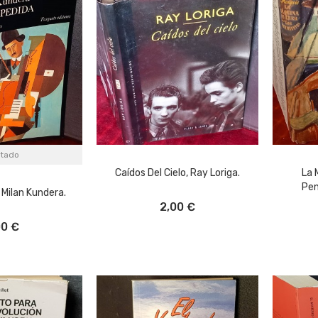
tado
Caídos Del Cielo, Ray Loriga.
La 
Pen
 Milan Kundera.
AÑADIR AL CARRITO
A
2,00 €
00 €