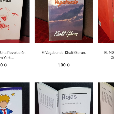
 Una Revolución
El Vagabundo, Khalil Gibran.
EL MI
 York,...
J
L CARRITO
AÑADIR AL CARRITO
A
00 €
1,00 €