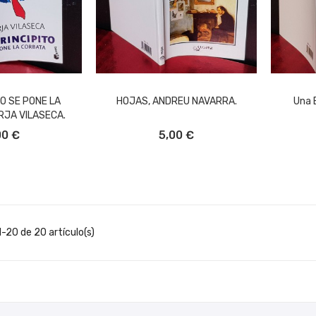
TO SE PONE LA
HOJAS, ANDREU NAVARRA.
Una 
RJA VILASECA.
L CARRITO
AÑADIR AL CARRITO
A
00 €
5,00 €
-20 de 20 artículo(s)