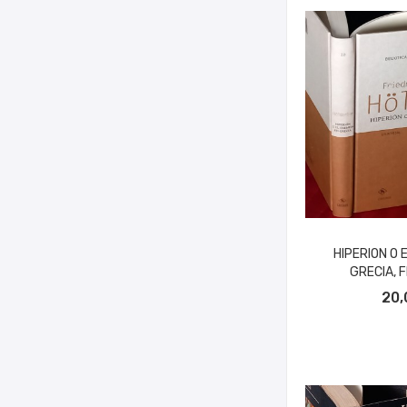
HIPERION O 
GRECIA, F
AÑADIR A
20,