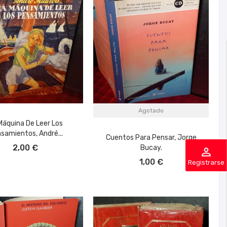
Agotado
Máquina De Leer Los
samientos, André...
Cuentos Para Pensar, Jorge
ÑADIR AL CARRITO
2,00 €
Bucay.
perm_identity
1,00 €
Registrarse