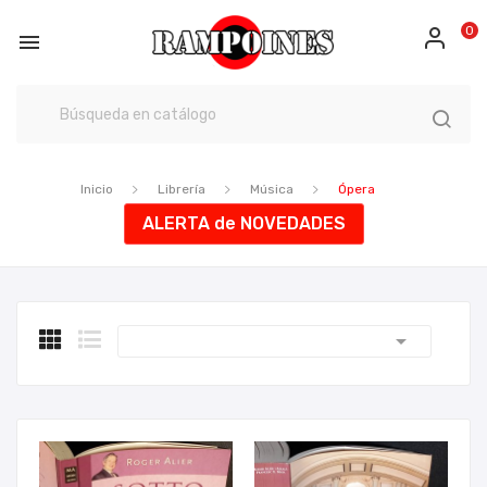
0

Inicio
Librería
Música
Ópera
ALERTA de NOVEDADES
