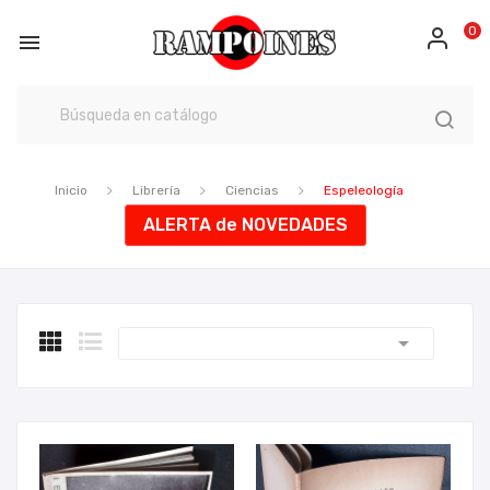
0

Inicio
Librería
Ciencias
Espeleología
ALERTA de NOVEDADES
