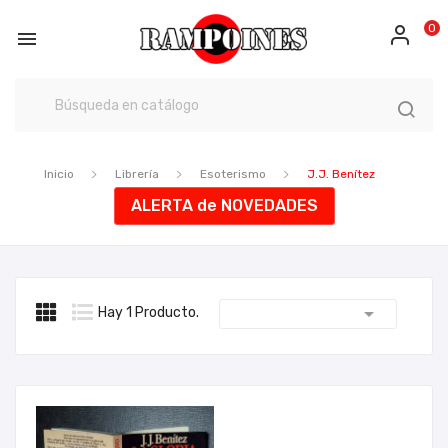
0

Inicio
Librería
Esoterismo
J.J. Benítez
ALERTA de NOVEDADES

Hay 1 Producto.