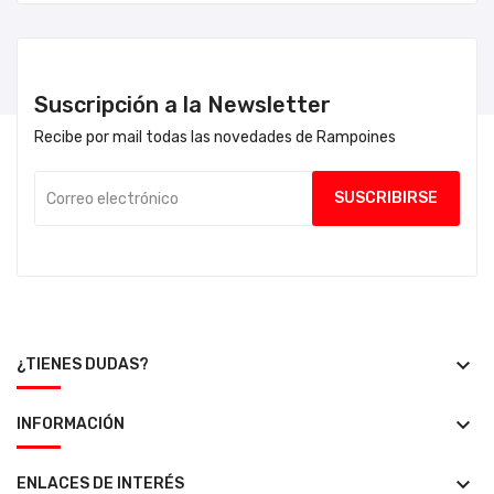
Suscripción a la Newsletter
Recibe por mail todas las novedades de Rampoines
keyboard_arrow_down
¿TIENES DUDAS?
keyboard_arrow_down
INFORMACIÓN
keyboard_arrow_down
ENLACES DE INTERÉS