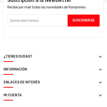
Suscripción a la Newsletter
Recibe por mail todas las novedades de Rampoines
keyboard_arrow_down
¿TIENES DUDAS?
keyboard_arrow_down
INFORMACIÓN
keyboard_arrow_down
ENLACES DE INTERÉS
keyboard_arrow_down
MI CUENTA