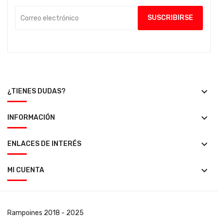
keyboard_arrow_down
¿TIENES DUDAS?
keyboard_arrow_down
INFORMACIÓN
keyboard_arrow_down
ENLACES DE INTERÉS
keyboard_arrow_down
MI CUENTA
Rampoines
2018 - 2025