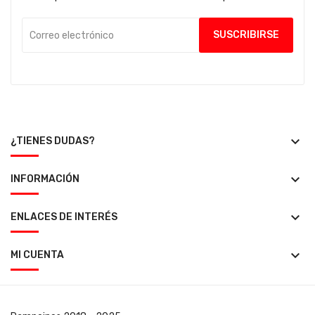
keyboard_arrow_down
¿TIENES DUDAS?
keyboard_arrow_down
INFORMACIÓN
keyboard_arrow_down
ENLACES DE INTERÉS
keyboard_arrow_down
MI CUENTA