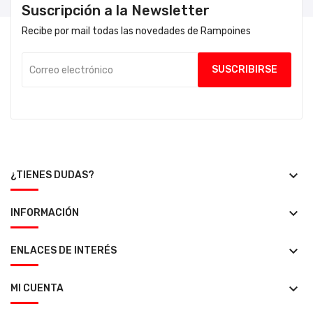
Suscripción a la Newsletter
Recibe por mail todas las novedades de Rampoines
keyboard_arrow_down
¿TIENES DUDAS?
keyboard_arrow_down
INFORMACIÓN
keyboard_arrow_down
ENLACES DE INTERÉS
keyboard_arrow_down
MI CUENTA