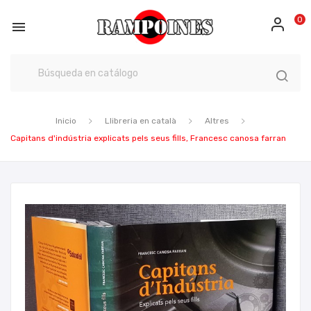
0

Inicio
Llibreria en català
Altres
Capitans d'indústria explicats pels seus fills, Francesc canosa farran