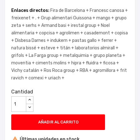
Enlaces directos:
Fira de Barcelona +
Francesc canosa +
freixenet +
. +
Grup alimentari Guissona +
mango +
grupo
zeta +
serhs +
Armand basi +
irestal group +
Noel
alimentaria +
copcisa +
agrolimen +
casademont +
copisa
+
Disbesa Darnes +
indukern +
pastas gallo +
ferrer +
natura bissé +
esteve +
titán +
laboratorios almirall +
grifols +
La Farga group +
metalquimia +
grupo planeta +
moventia +
ciments molins +
hipra +
fluidra +
ficosa +
Vichy catalán +
Ros Roca group +
RBA +
agromillora +
frit
ravich +
comexi +
uriach +
Cantidad
AÑADIR AL CARRITO

Últimas unidades en stock