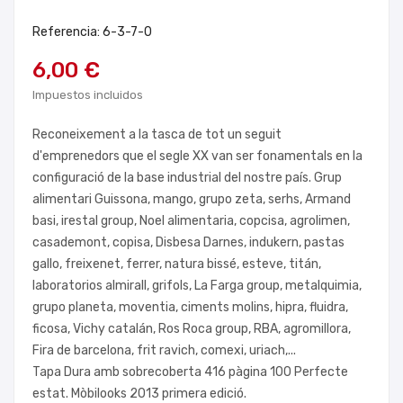
Referencia: 6-3-7-0
6,00 €
Impuestos incluidos
Reconeixement a la tasca de tot un seguit
d'emprenedors que el segle XX van ser fonamentals en la
configuració de la base industrial del nostre país. Grup
alimentari Guissona, mango, grupo zeta, serhs, Armand
basi, irestal group, Noel alimentaria, copcisa, agrolimen,
casademont, copisa, Disbesa Darnes, indukern, pastas
gallo, freixenet, ferrer, natura bissé, esteve, titán,
laboratorios almirall, grifols, La Farga group, metalquimia,
grupo planeta, moventia, ciments molins, hipra, fluidra,
ficosa, Vichy catalán, Ros Roca group, RBA, agromillora,
Fira de barcelona, frit ravich, comexi, uriach,...
Tapa Dura amb sobrecoberta 416 pàgina 100 Perfecte
estat. Mòbilooks 2013 primera edició.