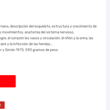
umano, descripción del esqueleto, estructura y crecimiento de
los movimientos, anatomía del sistema nervioso,
gre, el corazón los vasos y circulación, el riñón y la orina, las
ire y la infección de las heridas...
er y Simón 1975. 590 gramos de peso.
t