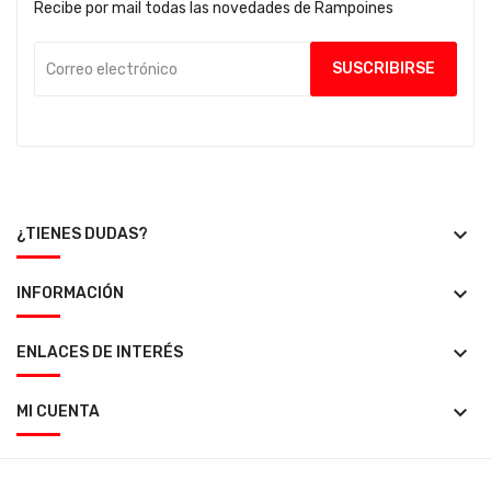
Recibe por mail todas las novedades de Rampoines
keyboard_arrow_down
¿TIENES DUDAS?
keyboard_arrow_down
INFORMACIÓN
keyboard_arrow_down
ENLACES DE INTERÉS
keyboard_arrow_down
MI CUENTA