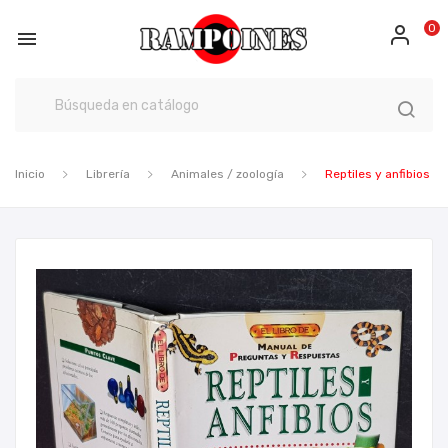
0

Inicio
Librería
Animales / zoología
Reptiles y anfibios