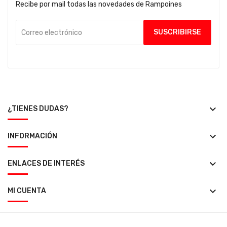
Recibe por mail todas las novedades de Rampoines
keyboard_arrow_down
¿TIENES DUDAS?
keyboard_arrow_down
INFORMACIÓN
keyboard_arrow_down
ENLACES DE INTERÉS
keyboard_arrow_down
MI CUENTA