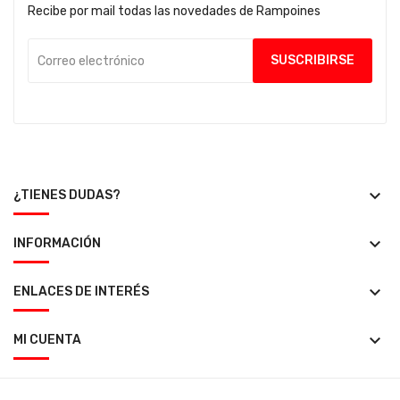
Recibe por mail todas las novedades de Rampoines
keyboard_arrow_down
¿TIENES DUDAS?
keyboard_arrow_down
INFORMACIÓN
keyboard_arrow_down
ENLACES DE INTERÉS
keyboard_arrow_down
MI CUENTA