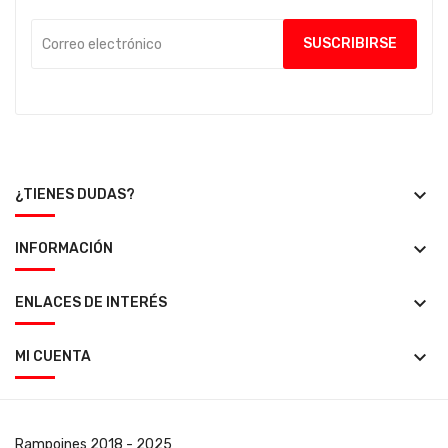
keyboard_arrow_down
¿TIENES DUDAS?
keyboard_arrow_down
INFORMACIÓN
keyboard_arrow_down
ENLACES DE INTERÉS
keyboard_arrow_down
MI CUENTA
Rampoines
2018 - 2025