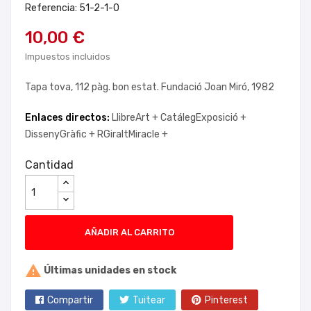
Referencia: 51-2-1-0
10,00 €
Impuestos incluidos
Tapa tova, 112 pàg. bon estat. Fundació Joan Miró, 1982
Enlaces directos:
LlibreArt +
CatálegExposició +
DissenyGràfic +
RGiraltMiracle +
Cantidad
AÑADIR AL CARRITO

Últimas unidades en stock
Compartir
Tuitear
Pinterest