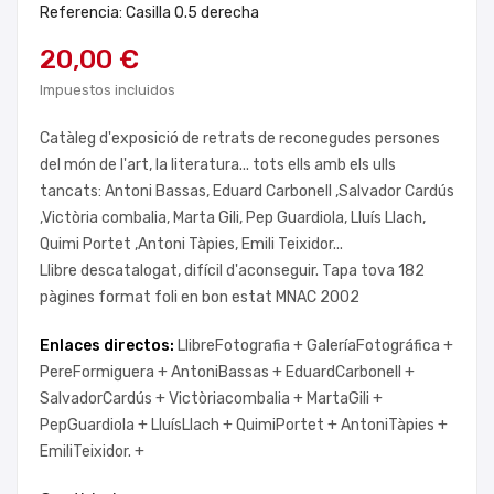
Referencia: Casilla 0.5 derecha
20,00 €
Impuestos incluidos
Catàleg d'exposició de retrats de reconegudes persones
del món de l'art, la literatura... tots ells amb els ulls
tancats: Antoni Bassas, Eduard Carbonell ,Salvador Cardús
,Victòria combalia, Marta Gili, Pep Guardiola, Lluís Llach,
Quimi Portet ,Antoni Tàpies, Emili Teixidor...
Llibre descatalogat, difícil d'aconseguir. Tapa tova 182
pàgines format foli en bon estat MNAC 2002
Enlaces directos:
LlibreFotografia +
GaleríaFotográfica +
PereFormiguera +
AntoniBassas +
EduardCarbonell +
SalvadorCardús +
Victòriacombalia +
MartaGili +
PepGuardiola +
LluísLlach +
QuimiPortet +
AntoniTàpies +
EmiliTeixidor. +