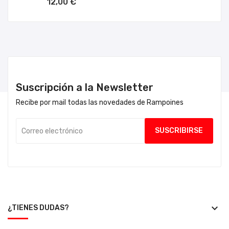
12,00 €
Suscripción a la Newsletter
Recibe por mail todas las novedades de Rampoines
keyboard_arrow_down
¿TIENES DUDAS?