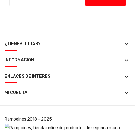
keyboard_arrow_down
¿TIENES DUDAS?
keyboard_arrow_down
INFORMACIÓN
keyboard_arrow_down
ENLACES DE INTERÉS
keyboard_arrow_down
MI CUENTA
Rampoines
2018 - 2025