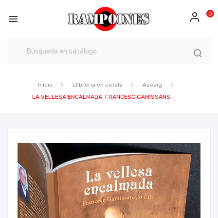
0

Inicio
Llibreria en català
Assaig
LA VELLESA ENCALMADA, FRANCESC GAMISSANS.