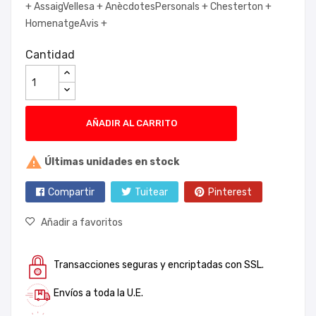
+
AssaigVellesa +
AnècdotesPersonals +
Chesterton +
HomenatgeAvis +
Cantidad
AÑADIR AL CARRITO

Últimas unidades en stock
Compartir
Tuitear
Pinterest
Añadir a favoritos
Transacciones seguras y encriptadas con SSL.
Envíos a toda la U.E.