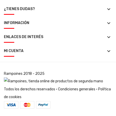
keyboard_arrow_down
¿TIENES DUDAS?
keyboard_arrow_down
INFORMACIÓN
keyboard_arrow_down
ENLACES DE INTERÉS
keyboard_arrow_down
MI CUENTA
Rampoines
2018 - 2025
Todos los derechos reservados ·
Condiciones generales
·
Política
de cookies