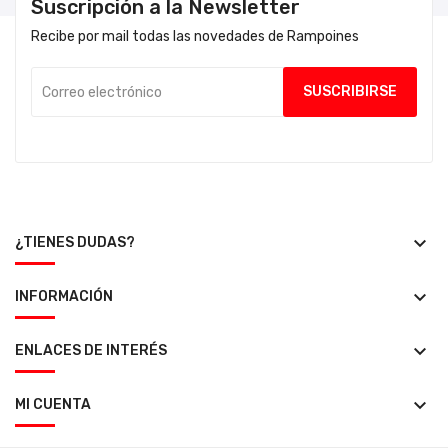
Suscripción a la Newsletter
Recibe por mail todas las novedades de Rampoines
keyboard_arrow_down
¿TIENES DUDAS?
keyboard_arrow_down
INFORMACIÓN
keyboard_arrow_down
ENLACES DE INTERÉS
keyboard_arrow_down
MI CUENTA