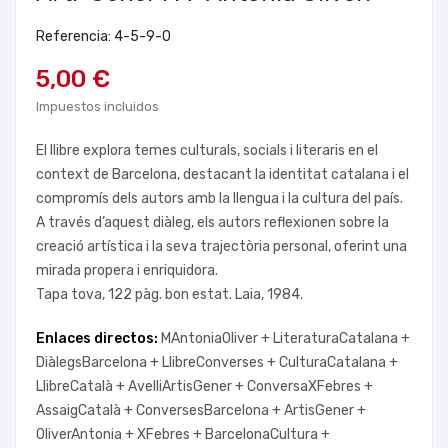
Referencia: 4-5-9-0
5,00 €
Impuestos incluidos
El llibre explora temes culturals, socials i literaris en el
context de Barcelona, destacant la identitat catalana i el
compromís dels autors amb la llengua i la cultura del país.
A través d’aquest diàleg, els autors reflexionen sobre la
creació artística i la seva trajectòria personal, oferint una
mirada propera i enriquidora.
Tapa tova, 122 pàg. bon estat. Laia, 1984.
Enlaces directos:
MAntoniaOliver +
LiteraturaCatalana +
DiàlegsBarcelona +
LlibreConverses +
CulturaCatalana +
LlibreCatalà +
AvelliArtisGener +
ConversaXFebres +
AssaigCatalà +
ConversesBarcelona +
ArtisGener +
OliverAntonia +
XFebres +
BarcelonaCultura +