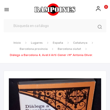
0

Inicio
Lugares
España
Catalunya
Barcelona provincia
Barcelona ciutat
Diàlegs a Barcelona 4, Avel.lí Artí-Gener i Mª Antonia Oliver.