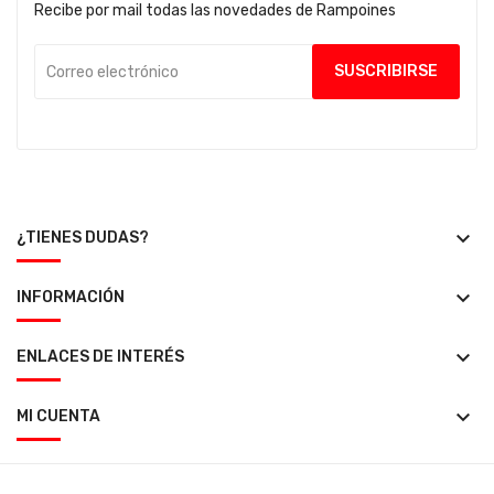
Recibe por mail todas las novedades de Rampoines
keyboard_arrow_down
¿TIENES DUDAS?
keyboard_arrow_down
INFORMACIÓN
keyboard_arrow_down
ENLACES DE INTERÉS
keyboard_arrow_down
MI CUENTA