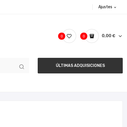
Ajustes
expand_more
0,00 €
0
0
ÚLTIMAS ADQUISICIONES