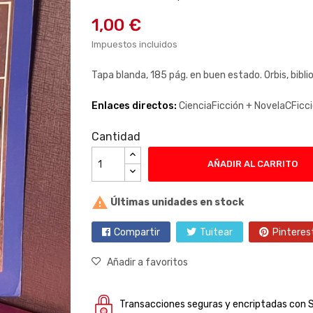
1,00 €
Impuestos incluidos
Tapa blanda, 185 pág. en buen estado. Orbis, biblio
Enlaces directos:
CienciaFicción +
NovelaCFicc
Cantidad
AÑADIR AL CARRITO

Últimas unidades en stock
Compartir
Tuitear
Pinteres
Añadir a favoritos
Transacciones seguras y encriptadas con 