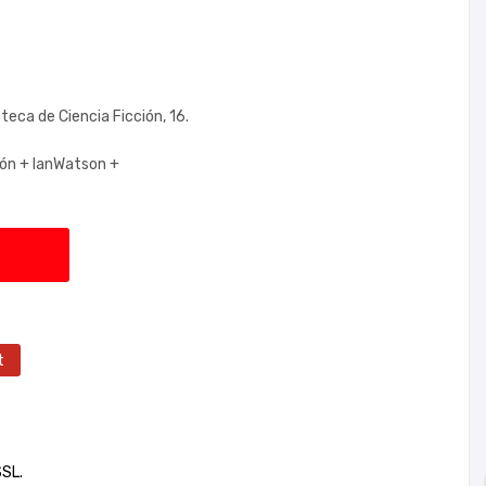
teca de Ciencia Ficción, 16.
ión +
IanWatson +
t
SSL.