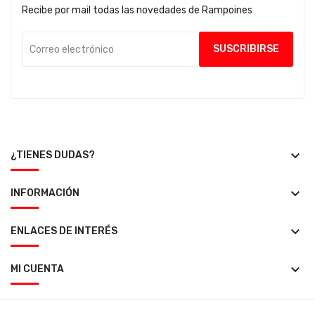
Recibe por mail todas las novedades de Rampoines
keyboard_arrow_down
¿TIENES DUDAS?
keyboard_arrow_down
INFORMACIÓN
keyboard_arrow_down
ENLACES DE INTERÉS
keyboard_arrow_down
MI CUENTA