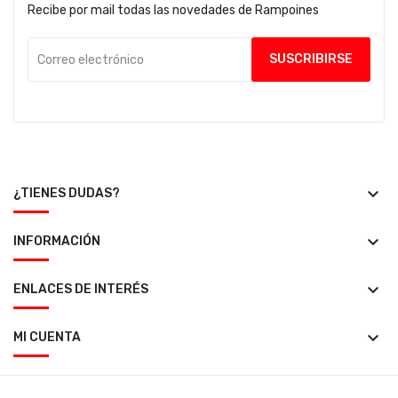
Recibe por mail todas las novedades de Rampoines
keyboard_arrow_down
¿TIENES DUDAS?
keyboard_arrow_down
INFORMACIÓN
keyboard_arrow_down
ENLACES DE INTERÉS
keyboard_arrow_down
MI CUENTA