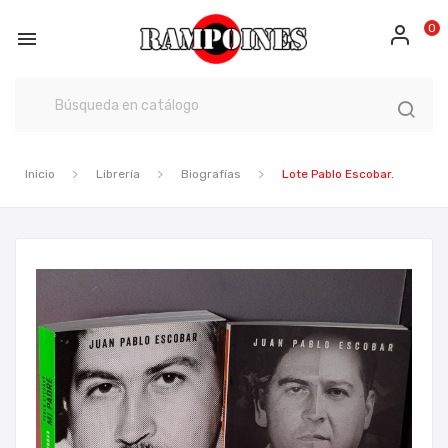
0

Inicio
Librería
Biografías
Lote Pablo Escobar.