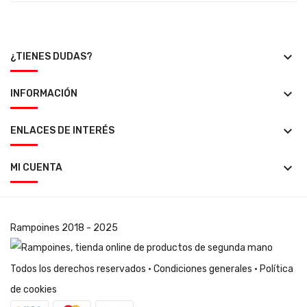
keyboard_arrow_down
¿TIENES DUDAS?
keyboard_arrow_down
INFORMACIÓN
keyboard_arrow_down
ENLACES DE INTERÉS
keyboard_arrow_down
MI CUENTA
Rampoines
2018 - 2025
Todos los derechos reservados ·
Condiciones generales
·
Política
de cookies