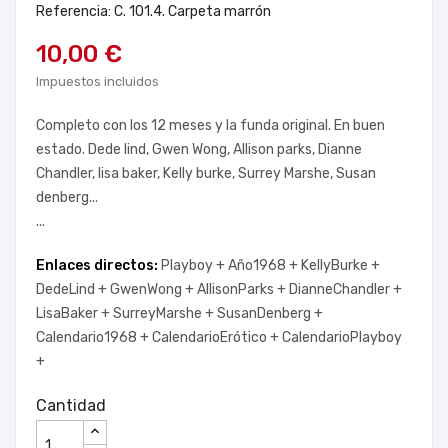
Referencia: C. 101.4. Carpeta marrón
10,00 €
Impuestos incluidos
Completo con los 12 meses y la funda original. En buen
estado. Dede lind, Gwen Wong, Allison parks, Dianne
Chandler, lisa baker, Kelly burke, Surrey Marshe, Susan
denberg...
...
Enlaces directos:
Playboy +
Año1968 +
KellyBurke +
DedeLind +
GwenWong +
AllisonParks +
DianneChandler +
LisaBaker +
SurreyMarshe +
SusanDenberg +
Calendario1968 +
CalendarioErótico +
CalendarioPlayboy
+
Cantidad