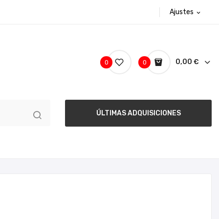
Ajustes
expand_more
0,00 €
0
0
ÚLTIMAS ADQUISICIONES