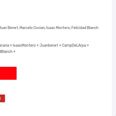
 Juan Benet, Marcelo Covian, Isaac Montero, Felicidad Blanch
eraria +
IsaacMontero +
Juanbenet +
CampDeLArpa +
dBlanch +
t