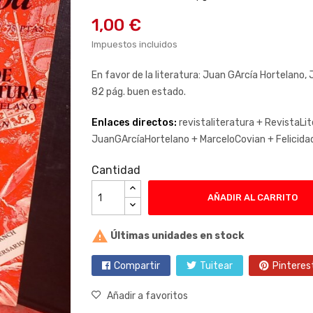
1,00 €
Impuestos incluidos
En favor de la literatura: Juan GArcía Hortelano,
82 pág. buen estado.
Enlaces directos:
revistaliteratura +
RevistaLit
JuanGArcíaHortelano +
MarceloCovian +
Felicida
Cantidad
AÑADIR AL CARRITO

Últimas unidades en stock
Compartir
Tuitear
Pinteres
Añadir a favoritos