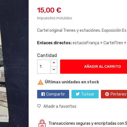
15,00 €
Impuestos incluidos
Cartel original Trenes y estaciónes. Exposición E
Enlaces directos:
estacioFrança +
CartelTren 
Cantidad
AÑADIR AL CARRITO

Últimas unidades en stock
Compartir
Tuitear
Pinteres
Añadir a favoritos
Transacciones seguras y encriptadas con 