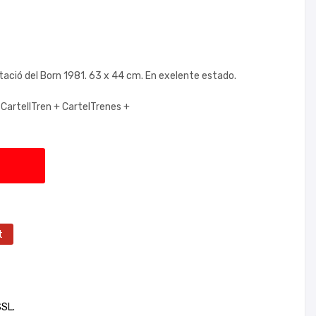
stació del Born 1981. 63 x 44 cm. En exelente estado.
+
CartellTren +
CartelTrenes +
t
SSL.