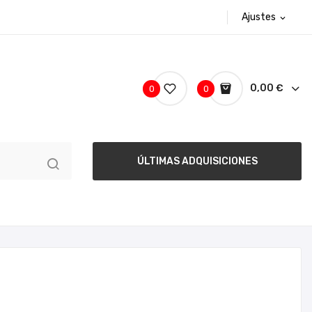
Ajustes
expand_more
0,00 €
0
0
ÚLTIMAS ADQUISICIONES