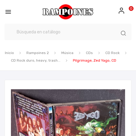
0

Inicio
Rampoines 2
Música
CDs
CD Rock
CD Rock duro, heavy, trash...
Pilgrimage, Zed Yago, CD