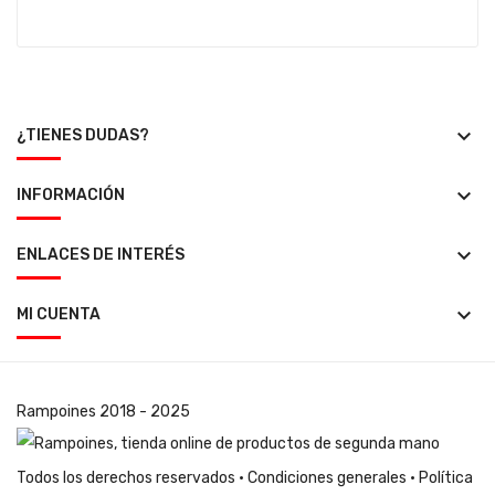
keyboard_arrow_down
¿TIENES DUDAS?
keyboard_arrow_down
INFORMACIÓN
keyboard_arrow_down
ENLACES DE INTERÉS
keyboard_arrow_down
MI CUENTA
Rampoines
2018 - 2025
Todos los derechos reservados ·
Condiciones generales
·
Política