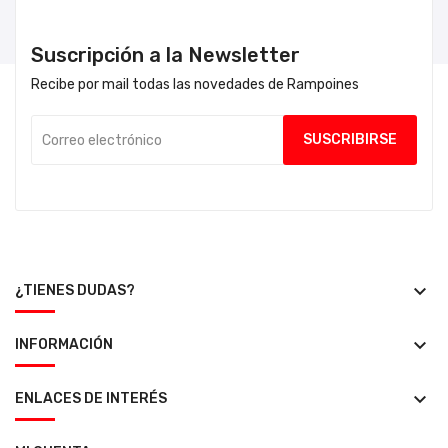
Suscripción a la Newsletter
Recibe por mail todas las novedades de Rampoines
keyboard_arrow_down
¿TIENES DUDAS?
keyboard_arrow_down
INFORMACIÓN
keyboard_arrow_down
ENLACES DE INTERÉS